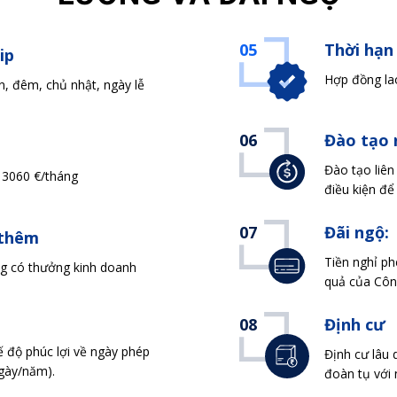
05
Thời hạn
ip
Hợp đồng lao
, đêm, chủ nhật, ngày lễ
06
Đào tạo 
Đào tạo liên
 3060 €/tháng
điều kiện để
07
Đãi ngộ:
 thêm
Tiền nghỉ ph
g có thưởng kinh doanh
quả của Công
08
Định cư
 độ phúc lợi về ngày phép
Định cư lâu 
gày/năm).
đoàn tụ với 