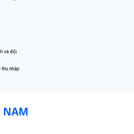
nh và đối
ó thu nhập
T NAM