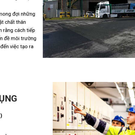
 mong đợi những
ật chất thân
n rằng cách tiếp
ấn đề môi trường
 đến việc tạo ra
DỤNG
r)