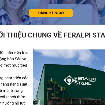
ĐĂNG KÝ NGAY
ỚI THIỆU CHUNG VỀ FERALPI ST
0 nhân viên trải
Cộng hòa Séc và
có một mục tiêu
ng phát triển các
 tăng năng suất
ệ môi trường.
 với thách thức
ển hướng nỗ lực