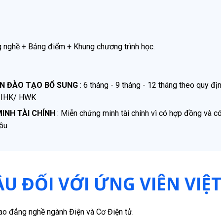
 nghề + Bảng điểm + Khung chương trình học.
AN ĐÀO TẠO BỔ SUNG
: 6 tháng - 9 tháng - 12 tháng theo quy đị
a IHK/ HWK
INH TÀI CHÍNH
: Miễn chứng minh tài chính vì có hợp đồng và c
ầu
ẦU ĐỐI VỚI ỨNG VIÊN VIỆ
cao đẳng nghề ngành Điện và Cơ Điện tử.