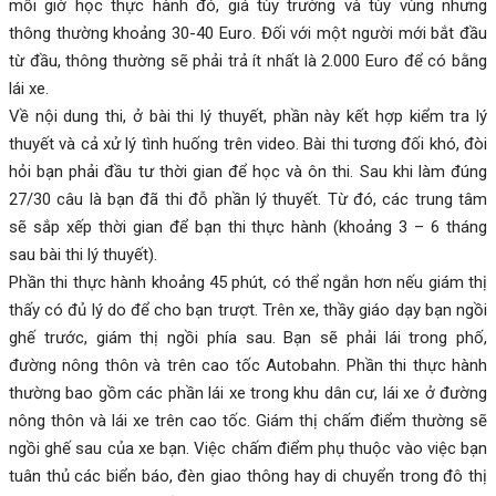
mỗi giờ học thực hành đó, giá tùy trường và tùy vùng nhưng
thông thường khoảng 30-40 Euro. Đối với một người mới bắt đầu
từ đầu, thông thường sẽ phải trả ít nhất là 2.000 Euro để có bằng
lái xe.
Về nội dung thi, ở bài thi lý thuyết, phần này kết hợp kiểm tra lý
thuyết và cả xử lý tình huống trên video. Bài thi tương đối khó, đòi
hỏi bạn phải đầu tư thời gian để học và ôn thi. Sau khi làm đúng
27/30 câu là bạn đã thi đỗ phần lý thuyết. Từ đó, các trung tâm
sẽ sắp xếp thời gian để bạn thi thực hành (khoảng 3 – 6 tháng
sau bài thi lý thuyết).
Phần thi thực hành khoảng 45 phút, có thể ngắn hơn nếu giám thị
thấy có đủ lý do để cho bạn trượt. Trên xe, thầy giáo dạy bạn ngồi
ghế trước, giám thị ngồi phía sau. Bạn sẽ phải lái trong phố,
đường nông thôn và trên cao tốc Autobahn. Phần thi thực hành
thường bao gồm các phần lái xe trong khu dân cư, lái xe ở đường
nông thôn và lái xe trên cao tốc. Giám thị chấm điểm thường sẽ
ngồi ghế sau của xe bạn. Việc chấm điểm phụ thuộc vào việc bạn
tuân thủ các biển báo, đèn giao thông hay di chuyển trong đô thị