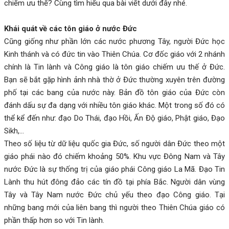
chiếm ưu thế? Cùng tìm hiểu qua bài viết dưới đây nhé.
Khái quát về các tôn giáo ở nước Đức
Cũng giống như phần lớn các nước phương Tây, người Đức học
Kinh thánh và có đức tin vào Thiên Chúa. Cơ đốc giáo với 2 nhánh
chính là Tin lành và Công giáo là tôn giáo chiếm ưu thế ở Đức.
Bạn sẽ bắt gặp hình ảnh nhà thờ ở Đức thường xuyên trên đường
phố tại các bang của nước này. Bản đồ tôn giáo của Đức còn
đánh dấu sự đa dạng với nhiều tôn giáo khác. Một trong số đó có
thể kể đến như: đạo Do Thái, đạo Hồi, Ấn Độ giáo, Phật giáo, Đạo
Sikh,…
Theo số liệu từ dữ liệu quốc gia Đức, số người dân Đức theo một
giáo phái nào đó chiếm khoảng 50%. Khu vực Đông Nam và Tây
nước Đức là sự thống trị của giáo phái Công giáo La Mã. Đạo Tin
Lành thu hút đông đảo các tín đồ tại phía Bắc. Người dân vùng
Tây và Tây Nam nước Đức chủ yếu theo đạo Công giáo. Tại
những bang mới của liên bang thì người theo Thiên Chúa giáo có
phần thấp hơn so với Tin lành.